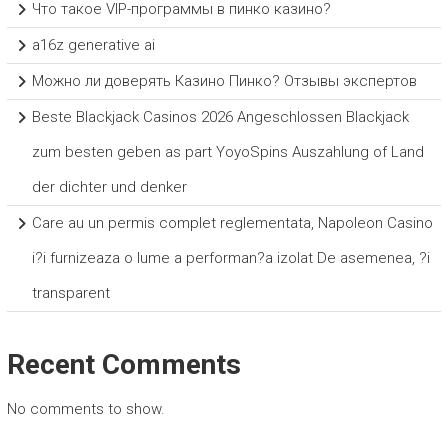
Что такое VIP-программы в пинко казино?
a16z generative ai
Можно ли доверять Казино Пинко? Отзывы экспертов
Beste Blackjack Casinos 2026 Angeschlossen Blackjack
zum besten geben as part YoyoSpins Auszahlung of Land
der dichter und denker
Care au un permis complet reglementata, Napoleon Casino
i?i furnizeaza o lume a performan?a izolat De asemenea, ?i
transparent
Recent Comments
No comments to show.