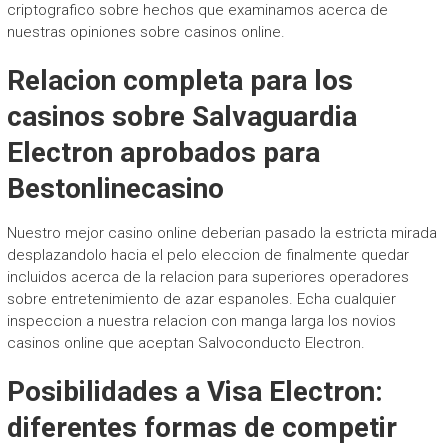
criptografico sobre hechos que examinamos acerca de
nuestras opiniones sobre casinos online.
Relacion completa para los
casinos sobre Salvaguardia
Electron aprobados para
Bestonlinecasino
Nuestro mejor casino online deberian pasado la estricta mirada
desplazandolo hacia el pelo eleccion de finalmente quedar
incluidos acerca de la relacion para superiores operadores
sobre entretenimiento de azar espanoles. Echa cualquier
inspeccion a nuestra relacion con manga larga los novios
casinos online que aceptan Salvoconducto Electron.
Posibilidades a Visa Electron:
diferentes formas de competir