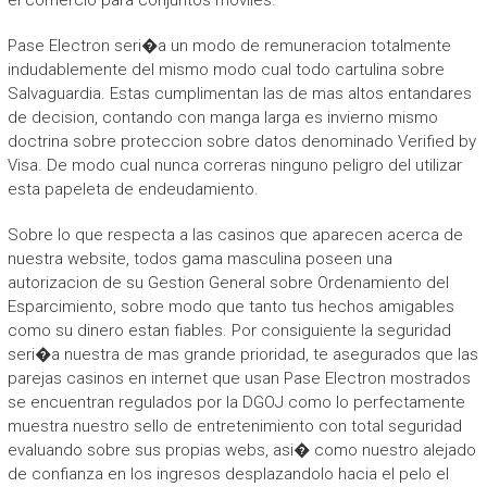
el comercio para conjuntos moviles.
Pase Electron seri�a un modo de remuneracion totalmente
indudablemente del mismo modo cual todo cartulina sobre
Salvaguardia. Estas cumplimentan las de mas altos entandares
de decision, contando con manga larga es invierno mismo
doctrina sobre proteccion sobre datos denominado Verified by
Visa. De modo cual nunca correras ninguno peligro del utilizar
esta papeleta de endeudamiento.
Sobre lo que respecta a las casinos que aparecen acerca de
nuestra website, todos gama masculina poseen una
autorizacion de su Gestion General sobre Ordenamiento del
Esparcimiento, sobre modo que tanto tus hechos amigables
como su dinero estan fiables. Por consiguiente la seguridad
seri�a nuestra de mas grande prioridad, te asegurados que las
parejas casinos en internet que usan Pase Electron mostrados
se encuentran regulados por la DGOJ como lo perfectamente
muestra nuestro sello de entretenimiento con total seguridad
evaluando sobre sus propias webs, asi� como nuestro alejado
de confianza en los ingresos desplazandolo hacia el pelo el