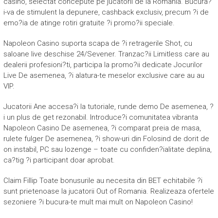
casino, selectat concepute pe jucatorii de la Romania. Bucura?
i-va de stimulent la depunere, cashback exclusiv, precum ?i de
emo?ia de atinge rotiri gratuite ?i promo?ii speciale.
Napoleon Casino suporta scapa de ?i retragerile Shot, cu
saloane live deschise 24/Sevener. Tranzac?ii Limitless care au
dealerii profesioni?ti, participa la promo?ii dedicate Jocurilor
Live De asemenea, ?i alatura-te meselor exclusive care au au
VIP.
Jucatorii Ane accesa?i la tutoriale, runde demo De asemenea, ?
i un plus de get rezonabil. Introduce?i comunitatea vibranta
Napoleon Casino De asemenea, ?i comparat preia de masa,
rulete fulger De asemenea, ?i show-uri din Folosind de dorit de
on instabil, PC sau lozenge – toate cu confiden?ialitate deplina,
ca?tig ?i participant doar aprobat.
Claim Fillip Toate bonusurile au necesita din BET echitabile ?i
sunt prietenoase la jucatorii Out of Romania. Realizeaza ofertele
sezoniere ?i bucura-te mult mai mult on Napoleon Casino!