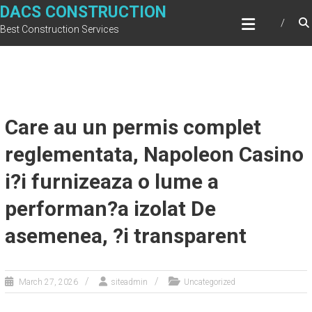
Skip
DACS CONSTRUCTION
to
Best Construction Services
content
Care au un permis complet
reglementata, Napoleon Casino
i?i furnizeaza o lume a
performan?a izolat De
asemenea, ?i transparent
March 27, 2026
siteadmin
Uncategorized