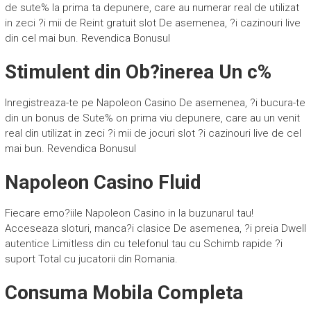
de sute% la prima ta depunere, care au numerar real de utilizat
in zeci ?i mii de Reint gratuit slot De asemenea, ?i cazinouri live
din cel mai bun. Revendica Bonusul
Stimulent din Ob?inerea Un c%
Inregistreaza-te pe Napoleon Casino De asemenea, ?i bucura-te
din un bonus de Sute% on prima viu depunere, care au un venit
real din utilizat in zeci ?i mii de jocuri slot ?i cazinouri live de cel
mai bun. Revendica Bonusul
Napoleon Casino Fluid
Fiecare emo?iile Napoleon Casino in la buzunarul tau!
Acceseaza sloturi, manca?i clasice De asemenea, ?i preia Dwell
autentice Limitless din cu telefonul tau cu Schimb rapide ?i
suport Total cu jucatorii din Romania.
Consuma Mobila Completa