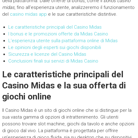
della piattaforma. Dalle offerte di bonus, come il
bonos casino
midas
, fino all’esperienza utente, analizzeremo il funzionamento
del
casino midas app
e le sue caratteristiche distintive.
Le caratteristiche principali del Casino Midas
I bonus e le promozioni offerte da Midas Casino
L’esperienza utente sulla piattaforma online di Midas
Le opinioni degli esperti sui giochi disponibili
Sicurezza e licenze del Casino Midas
Conclusioni finali sui servizi di Midas Casino
Le caratteristiche principali del
Casino Midas e la sua offerta di
giochi online
Il Casino Midas è un sito di giochi online che si distingue per la
sua vasta gamma di opzioni di intrattenimento. Gli utenti
possono trovare slot machine, giochi da tavolo e anche opzioni
di gioco dal vivo. La piattaforma è progettata per offrire
un’esperienza di gioco fluida, sia su desktop che su dispositivi