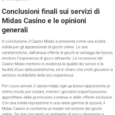
Conclusioni finali sui servizi di
Midas Casino e le opinioni
generali
In conclusione, il Casino Midas si presenta come una scelta
solida per gli appassionati di giochi online. Le sue
caratteristiche, dall’ampia offerta di giochi ai vantaggi dei bonus,
rendono l’esperienza di gioco attraente. Le recensioni del
Casino Midas mettono in evidenza la qualità dei servizi e la
facilità d’uso della piattaforma, ed è chiaro che molti giocatori si
sentono soddisfatti della loro esperienza.
Per i nuovi arrivati, il
casino midas sign up bonus
rappresenta un
ottimo modo per iniziare, mentre i giocatori esperti possono
approfittare delle promozioni continue e delle offerte esclusive.
Con una solida reputazione e una vasta gamma di opzioni, il
Midas Casino si conferma un leader nel settore dei giochi
online. Se stai cercando un ambiente di gioco divertente e