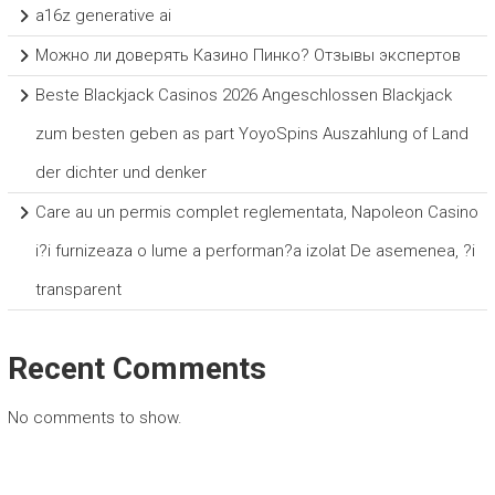
a16z generative ai
Можно ли доверять Казино Пинко? Отзывы экспертов
Beste Blackjack Casinos 2026 Angeschlossen Blackjack
zum besten geben as part YoyoSpins Auszahlung of Land
der dichter und denker
Care au un permis complet reglementata, Napoleon Casino
i?i furnizeaza o lume a performan?a izolat De asemenea, ?i
transparent
Recent Comments
No comments to show.