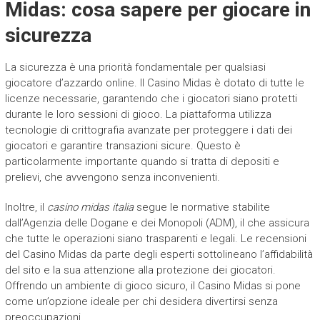
Midas: cosa sapere per giocare in
sicurezza
La sicurezza è una priorità fondamentale per qualsiasi
giocatore d’azzardo online. Il Casino Midas è dotato di tutte le
licenze necessarie, garantendo che i giocatori siano protetti
durante le loro sessioni di gioco. La piattaforma utilizza
tecnologie di crittografia avanzate per proteggere i dati dei
giocatori e garantire transazioni sicure. Questo è
particolarmente importante quando si tratta di depositi e
prelievi, che avvengono senza inconvenienti.
Inoltre, il
casino midas italia
segue le normative stabilite
dall’Agenzia delle Dogane e dei Monopoli (ADM), il che assicura
che tutte le operazioni siano trasparenti e legali. Le recensioni
del Casino Midas da parte degli esperti sottolineano l’affidabilità
del sito e la sua attenzione alla protezione dei giocatori.
Offrendo un ambiente di gioco sicuro, il Casino Midas si pone
come un’opzione ideale per chi desidera divertirsi senza
preoccupazioni.