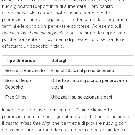
nuovi giocatori l’opportunità di aumentare il loro bankroll
all’iscrizione. Molti esperti sottolineano come queste
promozioni siano vantaggiose, ma è fondamentale leggerne i
termini e le condizioni per evitare sorprese. Ad esempio, il
casino midas bono sin deposito
è particolarmente apprezzato,
poiché consente ai nuovi utenti di provare il sito senza dover
effettuare un deposito iniziale.
Tipo di Bonus
Dettagli
Bonus di Benvenuto
Fino al 100% sul primo deposito
Bonus Senza
Offerto ai nuovi giocatori per provare i
Deposito
giochi
Free Chips
Utilizzabili su selezionati giochi
In aggiunta ai bonus di benvenuto, il Casino Midas offre
promozioni continue per i giocatori esistenti. Queste includono
il
casino midas free chip
, che permette di provare nuovi giochi
senza rischiare il proprio denaro. Inoltre, i giocatori più fedeli