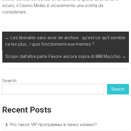
sicuro, il Casino Midas è sicuramente una scelta da
considerare.
←
Les liberalite sans avoir de archive : qu’est-ce qu’il semble
ca les plus , ! quoi fonctionnent-eux-memes ?
Scopri dall’altra parte Favore ancora sopra di 888 Mucchio
→
Search
Search
Recent Posts
Что такое VIP-программы в пинко казино?