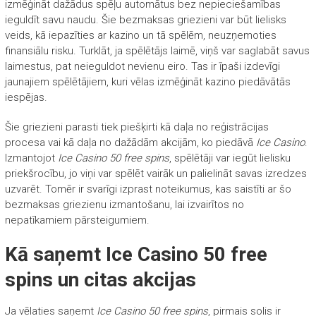
izmēģināt dažādus spēļu automātus bez nepieciešamības
ieguldīt savu naudu. Šie bezmaksas griezieni var būt lielisks
veids, kā iepazīties ar kazino un tā spēlēm, neuzņemoties
finansiālu risku. Turklāt, ja spēlētājs laimē, viņš var saglabāt savus
laimestus, pat neieguldot nevienu eiro. Tas ir īpaši izdevīgi
jaunajiem spēlētājiem, kuri vēlas izmēģināt kazino piedāvātās
iespējas.
Šie griezieni parasti tiek piešķirti kā daļa no reģistrācijas
procesa vai kā daļa no dažādām akcijām, ko piedāvā
Ice Casino
.
Izmantojot
Ice Casino 50 free spins
, spēlētāji var iegūt lielisku
priekšrocību, jo viņi var spēlēt vairāk un palielināt savas izredzes
uzvarēt. Tomēr ir svarīgi izprast noteikumus, kas saistīti ar šo
bezmaksas griezienu izmantošanu, lai izvairītos no
nepatīkamiem pārsteigumiem.
Kā saņemt Ice Casino 50 free
spins un citas akcijas
Ja vēlaties saņemt
Ice Casino 50 free spins
, pirmais solis ir