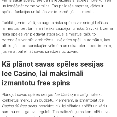
Pirms sākat spēlēt, ieteicams iepazīties ar spēles noteikumiem
un izmēģināt demo versijas. Tas palīdzēs saprast, kādas ir
spēles funkcijas un kā tās var ietekmēt jūsu laimestus.
Turklāt ņemiet vērā, ka augsta riska spēles var sniegt lielākus
laimestus, bet tām ir arī lielāks zaudējumu risks. Savukārt, zema
riska spēles var piedāvāt stabilākus laimestus, taču to
potenciāls var būt ierobežots. Izvēloties spēļu automātus, kas
atbilst jūsu personiskajām vēlmēm un riska tolerances līmenim,
jūs varat palielināt savas izredzes uz uzvaru.
Kā plānot savas spēles sesijas
Ice Casino, lai maksimāli
izmantotu free spins
Plānojot savas spēles sesijas
Ice Casino
, ir svarīgi noteikt
konkrētus mērķus un budžetu. Piemēram, ja izmantojat
Ice
Casino 50 free spins
, nosakiet, cik ilgi vēlaties spēlēt un kādu
summu esat gatavs ieguldīt. Tas palīdzēs jums kontrolēt savus