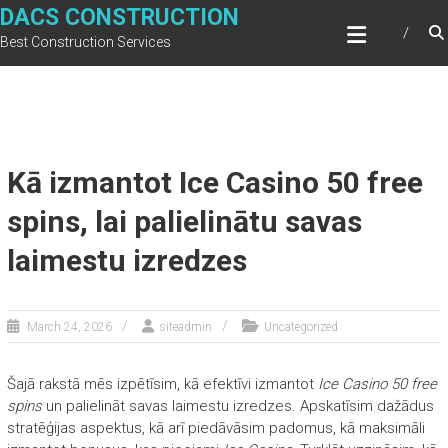
Skip
DACS CONSTRUCTION
to
Best Construction Services
content
Kā izmantot Ice Casino 50 free
spins, lai palielinātu savas
laimestu izredzes
March 24, 2026
siteadmin
Uncategorized
Šajā rakstā mēs izpētīsim, kā efektīvi izmantot
Ice Casino 50 free
spins
un palielināt savas laimestu izredzes. Apskatīsim dažādus
stratēģijas aspektus, kā arī piedāvāsim padomus, kā maksimāli