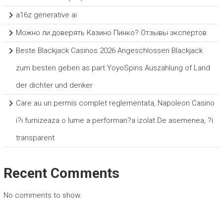
a16z generative ai
Можно ли доверять Казино Пинко? Отзывы экспертов
Beste Blackjack Casinos 2026 Angeschlossen Blackjack
zum besten geben as part YoyoSpins Auszahlung of Land
der dichter und denker
Care au un permis complet reglementata, Napoleon Casino
i?i furnizeaza o lume a performan?a izolat De asemenea, ?i
transparent
Recent Comments
No comments to show.