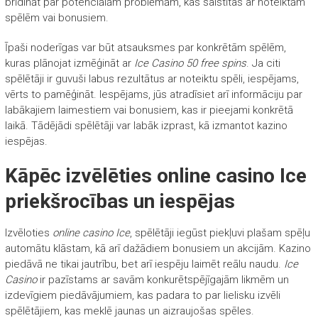
brīdināt par potenciālām problēmām, kas saistītas ar noteiktām
spēlēm vai bonusiem.
Īpaši noderīgas var būt atsauksmes par konkrētām spēlēm,
kuras plānojat izmēģināt ar
Ice Casino 50 free spins
. Ja citi
spēlētāji ir guvuši labus rezultātus ar noteiktu spēli, iespējams,
vērts to pamēģināt. Iespējams, jūs atradīsiet arī informāciju par
labākajiem laimestiem vai bonusiem, kas ir pieejami konkrētā
laikā. Tādējādi spēlētāji var labāk izprast, kā izmantot kazino
iespējas.
Kāpēc izvēlēties online casino Ice
priekšrocības un iespējas
Izvēloties
online casino Ice
, spēlētāji iegūst piekļuvi plašam spēļu
automātu klāstam, kā arī dažādiem bonusiem un akcijām. Kazino
piedāvā ne tikai jautrību, bet arī iespēju laimēt reālu naudu.
Ice
Casino
ir pazīstams ar savām konkurētspējīgajām likmēm un
izdevīgiem piedāvājumiem, kas padara to par lielisku izvēli
spēlētājiem, kas meklē jaunas un aizraujošas spēles.