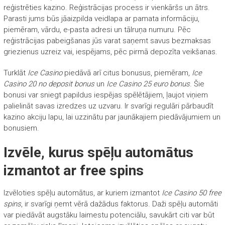
reģistrēties kazino. Reģistrācijas process ir vienkāršs un ātrs.
Parasti jums būs jāaizpilda veidlapa ar pamata informāciju,
piemēram, vārdu, e-pasta adresi un tālruņa numuru. Pēc
reģistrācijas pabeigšanas jūs varat saņemt savus bezmaksas
griezienus uzreiz vai, iespējams, pēc pirmā depozīta veikšanas.
Turklāt
Ice Casino
piedāvā arī citus bonusus, piemēram,
Ice
Casino 20 no deposit bonus
un
Ice Casino 25 euro bonus
. Šie
bonusi var sniegt papildus iespējas spēlētājiem, ļaujot viņiem
palielināt savas izredzes uz uzvaru. Ir svarīgi regulāri pārbaudīt
kazino akciju lapu, lai uzzinātu par jaunākajiem piedāvājumiem un
bonusiem.
Izvēle, kurus spēļu automātus
izmantot ar free spins
Izvēloties spēļu automātus, ar kuriem izmantot
Ice Casino 50 free
spins
, ir svarīgi ņemt vērā dažādus faktorus. Daži spēļu automāti
var piedāvāt augstāku laimestu potenciālu, savukārt citi var būt