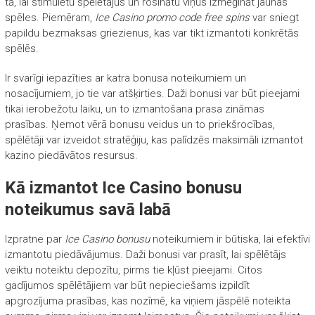
tā, lai stimulētu spēlētājus un rosinātu viņus izmēģināt jaunas
spēles. Piemēram,
Ice Casino promo code free spins
var sniegt
papildu bezmaksas griezienus, kas var tikt izmantoti konkrētās
spēlēs.
Ir svarīgi iepazīties ar katra bonusa noteikumiem un
nosacījumiem, jo tie var atšķirties. Daži bonusi var būt pieejami
tikai ierobežotu laiku, un to izmantošana prasa zināmas
prasības. Ņemot vērā bonusu veidus un to priekšrocības,
spēlētāji var izveidot stratēģiju, kas palīdzēs maksimāli izmantot
kazino piedāvātos resursus.
Kā izmantot Ice Casino bonusu
noteikumus savā labā
Izpratne par
Ice Casino bonusu
noteikumiem ir būtiska, lai efektīvi
izmantotu piedāvājumus. Daži bonusi var prasīt, lai spēlētājs
veiktu noteiktu depozītu, pirms tie kļūst pieejami. Citos
gadījumos spēlētājiem var būt nepieciešams izpildīt
apgrozījuma prasības, kas nozīmē, ka viņiem jāspēlē noteikta